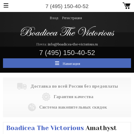
7 (495) 150-40-52
Вход
Регистрация
Почта:
info@boadicea-the-victorious.ru
7 (495) 150-40-52
Навигация
Доставка по всей России без предоплаты
Гарантия качества
Система накопительных скидок
Boadicea The Victorious
Amathyst