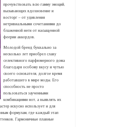
прочувствовать всю гамму эмоций,
вызывающих вдохновение и
восторг – от удивления
нетривиальными сочетаниями до
блаженной неги от насыщенной
феерии аккордов.
Молодой бренд буквально за
несколько лет приобрел славу
селективного парфюмерного дома
благодаря особому вкусу и чутью
своего основателя, долгое время
работавшего в мире моды. Его
способность не просто
пользоваться заученными
комбинациями нот, а выявлять их
астер искусно использует и для
онным формулам, где каждый этап
ттенков. Гармоничные плавные