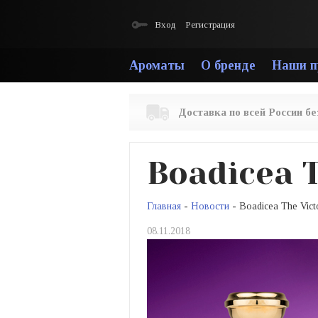
Вход
Регистрация
Ароматы
О бренде
Наши п
Доставка по всей России б
Boadicea 
Главная
-
Новости
- Boadicea The Vict
08.11.2018