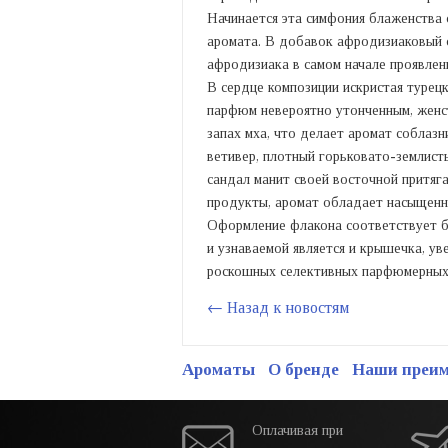
Начинается эта симфония блаженства 
аромата. В добавок афродизиаковый 
афродизиака в самом начале проявлени
В сердце композиции искристая турецк
парфюм невероятно утонченным, женст
запах мха, что делает аромат соблаз
ветивер, плотный горьковато-землис
сандал манит своей восточной притяг
продукты, аромат обладает насыщенно
Оформление флакона соответствует б
и узнаваемой является и крышечка, 
роскошных селективных парфюмерны
← Назад к новостям
Ароматы
О бренде
Наши преи
Оплачивая при