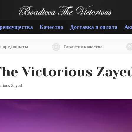
реимущества
Качество
Доставка и оплата
Ак
ез предоплаты
Гарантия качества
The Victorious Zaye
orious Zayed