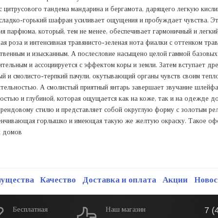
с цитрусового тандема мандарина и бергамота, дарящего легкую кисл
сладко-горький шафран усиливает ощущения и пробуждает чувства. Эт
я парфюма, который, тем не менее, обеспечивает гармоничный и легкий
ая роза и интенсивная травянисто-зеленая нота фиалки с оттенком тра
венным и изысканным. А послесловие насыщено целой гаммой базовых 
нительным и ассоциируется с эффектом коры и земли. Затем вступает 
тый и смолисто-терпкий пачули, окутывающий органы чувств своим теп
ательностью. А смолистый приятный янтарь завершает звучание шлейфа
стью и глубиной, которая ощущается как на коже, так и на одежде до
рендовому стилю и представляет собой округлую форму с золотым ре
увенчивающая горлышко и имеющая такую же желтую окраску. Такое оф
х домов
мущества
Качество
Доставка и оплата
Акции
Новос
Бесплатная
Наш магазин
7 (