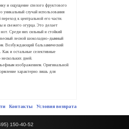
инку и ощущение спелого фруктового
о уникальный случай использования
 переход к центральной его части.
вы и свежего огурца. Это делает
нот. Среди них сильный и стойкий
древесный лесной шоколадно-дымный
лом. Возбуждающий бальзамический
. Как и остальные селективные
 нескольких дней.
льефным изображением. Оригинальной
ормление характерно лишь для
ти
Контакты
Условия возврата
495) 150-40-52