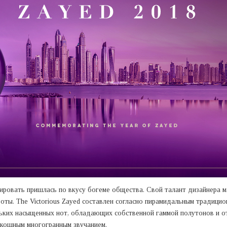
тировать пришлась по вкусу богеме общества. Свой талант дизайнера м
оты. The Victorious Zayed составлен согласно пирамидальным традици
льких насыщенных нот, обладающих собственной гаммой полутонов и о
скошным многогранным звучанием.