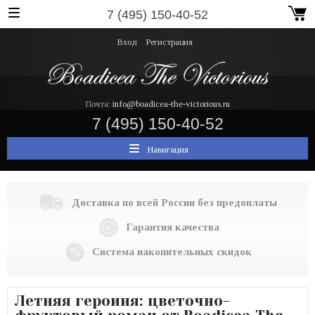
7 (495) 150-40-52
Вход
Регистрация
Почта:
info@boadicea-the-victorious.ru
7 (495) 150-40-52
Навигация
Доставка по всей России без предоплаты
Гарантия качества
Система накопительных скидок
Летняя героиня: цветочно-