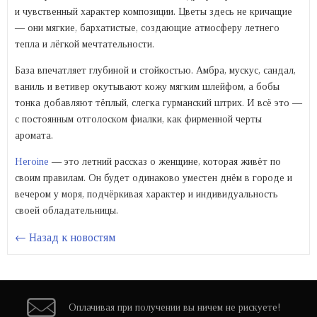
и чувственный характер композиции. Цветы здесь не кричащие
— они мягкие, бархатистые, создающие атмосферу летнего
тепла и лёгкой мечтательности.
База впечатляет глубиной и стойкостью. Амбра, мускус, сандал,
ваниль и ветивер окутывают кожу мягким шлейфом, а бобы
тонка добавляют тёплый, слегка гурманский штрих. И всё это —
с постоянным отголоском фиалки, как фирменной черты
аромата.
Heroine
— это летний рассказ о женщине, которая живёт по
своим правилам. Он будет одинаково уместен днём в городе и
вечером у моря, подчёркивая характер и индивидуальность
своей обладательницы.
← Назад к новостям
Оплачивая при
получении вы
ничем не рискуете!