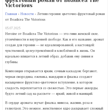
фруктовый роман от Boadicea The
Victorious
Главная
-
Новости
- Летняя героиня: цветочно-фруктовый роман
от Boadicea The Victorious
05.07.2025
Heroine от Boadicea The Victorious — это гимн женской силе,
утончённости и внутренней свободе. Как и его название, аромат
создан для героини — не идеализированной, а настоящей:
чувственной, целеустремлённой и влюблённой в жизнь. Он
идеально впишется в летний образ, добавив ему сияния и
глубины.
Композиция открывается ярким, сочным каскадом: бергамот,
черная смородина, ежевика, мандарин и фиалка создают
насыщенное фруктово-цветочное вступление, в котором
сладость переплетается со свежестью. Это первые аккорды,
будто летний сад на рассвете — яркий, живой и манящий.
В сердце аромата звучат фиалка, мимоза, жасмин, роза и
гелиотроп. Это нежное, женственное ядро раскрывает сложный