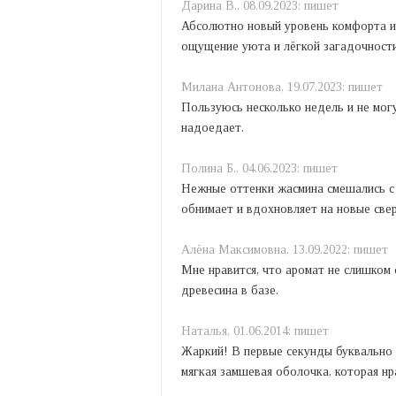
Дарина В.,
08.09.2023:
пишет
Абсолютно новый уровень комфорта и 
ощущение уюта и лёгкой загадочности
Милана Антонова,
19.07.2023:
пишет
Пользуюсь несколько недель и не могу
надоедает.
Полина Б.,
04.06.2023:
пишет
Нежные оттенки жасмина смешались с 
обнимает и вдохновляет на новые све
Алёна Максимовна,
13.09.2022:
пишет
Мне нравится, что аромат не слишком 
древесина в базе.
Наталья,
01.06.2014:
пишет
Жаркий! В первые секунды буквально а
мягкая замшевая оболочка, которая нр