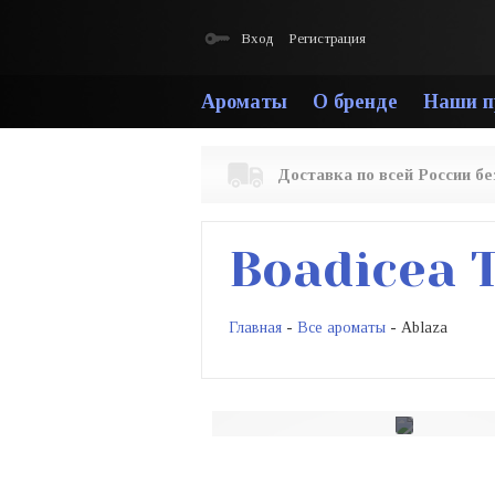
Вход
Регистрация
Ароматы
О бренде
Наши п
Доставка по всей России б
Boadicea 
Главная
-
Все ароматы
- Ablaza