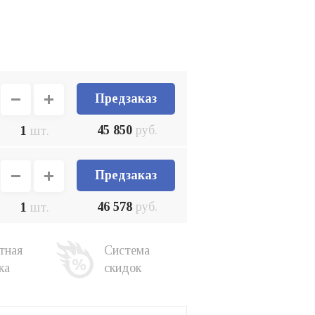
Предзаказ
45 850
руб.
1
шт.
Предзаказ
46 578
руб.
1
шт.
тная
Система
ка
скидок