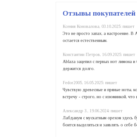
Отзывы покупателей
Ксения Коновалова,
03.10.2025:
пишет
Это не просто запах, а настроение. В 
остается естественным.
Константин Петров,
16.09.2025:
пишет
Ablaza зацепил с первых нот лимона 
держится долго.
Fedor2005,
16.05.2025:
пишет
Чувствую древесные и пряные ноты, к
встречу - строго, но с изюминкой, что 
Александр З.,
19.06.2024:
пишет
Лабданум с мускатным орехом здесь бу
боится выделяться и заявлять о себе б