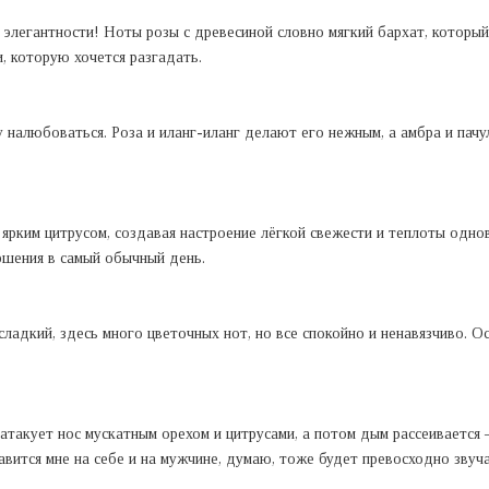
элегантности! Ноты розы с древесиной словно мягкий бархат, который 
, которую хочется разгадать.
 налюбоваться. Роза и иланг-иланг делают его нежным, а амбра и пачу
ярким цитрусом, создавая настроение лёгкой свежести и теплоты одно
ршения в самый обычный день.
сладкий, здесь много цветочных нот, но все спокойно и ненавязчиво. О
такует нос мускатным орехом и цитрусами, а потом дым рассеивается – 
авится мне на себе и на мужчине, думаю, тоже будет превосходно звуча