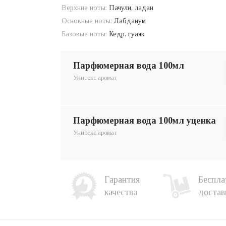
Верхние ноты:
Пачули, ладан
Основные ноты:
Лабданум
Базовые ноты:
Кедр, гуаяк
парфюмерная вода 100мл
Унисекс аромат
парфюмерная вода 100мл уценка
Унисекс аромат
Гарантия
Беспла
качества
достав