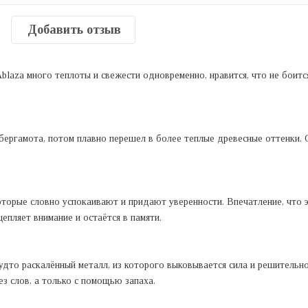
Добавить отзыв
Ablaza много теплоты и свежести одновременно, нравится, что не боитс
и бергамота, потом плавно перешел в более теплые древесные оттенки.
оторые словно успокаивают и придают уверенности. Впечатление, что
цепляет внимание и остаётся в памяти.
дто раскалённый металл, из которого выковывается сила и решительнос
ез слов, а только с помощью запаха.