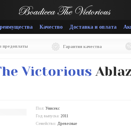
реимущества
Качество
Доставка и оплата
Ак
ез предоплаты
Гарантия качества
The Victorious
Abla
Пол:
Унисекс
Год выпуска:
2011
Семейство:
Древесные