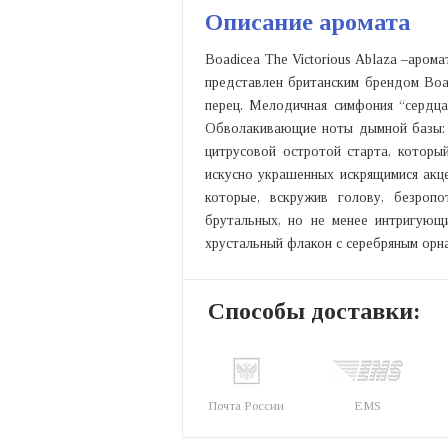
Описание аромата
Boadicea The Victorious Ablaza –аром
представлен британским брендом Boad
перец. Мелодичная симфония “сердца”
Обволакивающие ноты дымной базы: п
цитрусовой остротой старта, котор
искусно украшенных искрящимися акц
которые, вскружив голову, безроп
брутальных, но не менее интригующ
хрустальный флакон с серебряным орн
Способы доставки:
Почта России
EMS