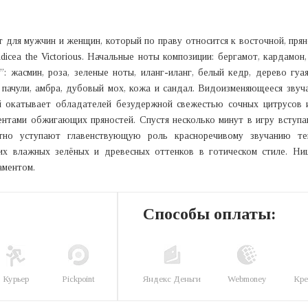
ат для мужчин и женщин, который по праву относится к восточной, пря
icea the Victorious. Начальные ноты композиции: бергамот, кардамон,
: жасмин, роза, зеленые ноты, иланг-иланг, белый кедр, дерево гуа
ачули, амбра, дубовый мох, кожа и сандал. Видоизменяющееся звуч
ый окатывает обладателей безудержной свежестью сочных цитрусов 
ентами обжигающих пряностей. Спустя несколько минут в игру вступ
отно уступают главенствующую роль красноречивому звучанию т
их влажных зелёных и древесных оттенков в готическом стиле. Н
аментом.
Способы оплаты:
Курьер
Pickpoint
Яндекс Деньги
Webmoney
Кре