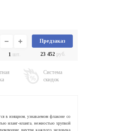
Предзаказ
23 452
руб.
1
шт.
тная
Система
ка
скидок
ится в изящном, узнаваемом флаконе со
тью иланг-иланга, нежностью хрупкой
 дремлющие внутри каждого человека