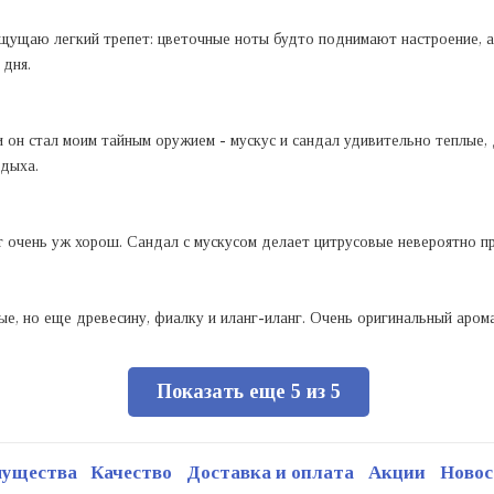
ощущаю легкий трепет: цветочные ноты будто поднимают настроение, а
 дня.
 он стал моим тайным оружием - мускус и сандал удивительно теплые,
тдыха.
 очень уж хорош. Сандал с мускусом делает цитрусовые невероятно п
ые, но еще древесину, фиалку и иланг-иланг. Очень оригинальный аром
Показать еще 5 из 5
мущества
Качество
Доставка и оплата
Акции
Новос