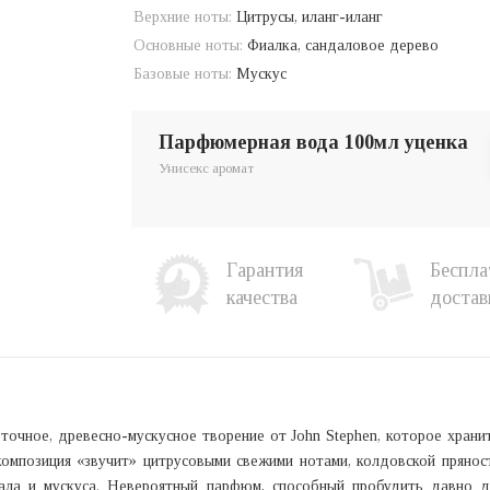
Верхние ноты:
Цитрусы, иланг-иланг
Основные ноты:
Фиалка, сандаловое дерево
Базовые ноты:
Мускус
парфюмерная вода 100мл уценка
Унисекс аромат
Гарантия
Беспла
качества
достав
веточное, древесно-мускусное творение от John Stephen, которое хран
омпозиция «звучит» цитрусовыми свежими нотами, колдовской прянос
дала и мускуса. Невероятный парфюм, способный пробудить давно