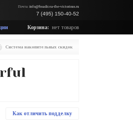
Почта:
info@boadicea-the-victorious.ru
7 (495) 150-40-52
ции
Корзина:
нет товаров
Система накопительных скидок
rful
Как отличить подделку