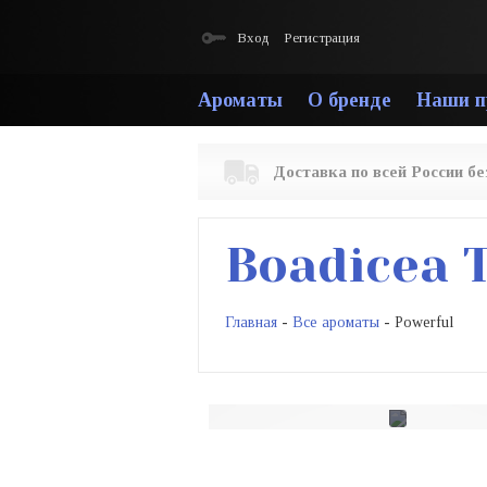
Вход
Регистрация
Ароматы
О бренде
Наши п
Доставка по всей России б
Boadicea 
Главная
-
Все ароматы
- Powerful