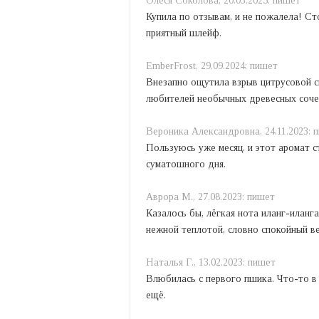
Олеся Соколова,
20.03.2025:
пишет
Купила по отзывам, и не пожалела! Ст
приятный шлейф.
EmberFrost,
29.09.2024:
пишет
Внезапно ощутила взрыв цитрусовой с
любителей необычных древесных соче
Вероника Александровна,
24.11.2023:
п
Пользуюсь уже месяц, и этот аромат с
суматошного дня.
Аврора М.,
27.08.2023:
пишет
Казалось бы, лёгкая нота иланг-иланг
нежной теплотой, словно спокойный в
Наталья Г.,
13.02.2023:
пишет
Влюбилась с первого пшика. Что-то в 
ещё.