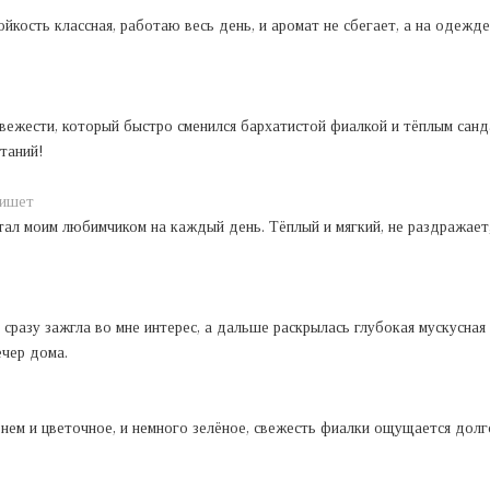
ойкость классная, работаю весь день, и аромат не сбегает, а на одеж
вежести, который быстро сменился бархатистой фиалкой и тёплым санд
таний!
ишет
тал моим любимчиком на каждый день. Тёплый и мягкий, не раздражает,
а сразу зажгла во мне интерес, а дальше раскрылась глубокая мускусная
ечер дома.
нем и цветочное, и немного зелёное, свежесть фиалки ощущается долго