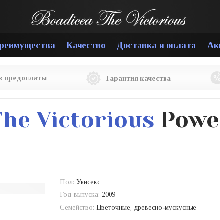
реимущества
Качество
Доставка и оплата
Ак
ез предоплаты
Гарантия качества
The Victorious
Powe
Пол:
Унисекс
Год выпуска:
2009
Семейство:
Цветочные, древесно-мускусные