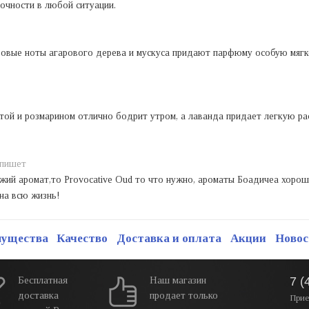
очности в любой ситуации.
азовые ноты агарового дерева и мускуса придают парфюму особую мягк
той и розмарином отлично бодрит утром, а лаванда придает легкую ра
пишет
ожий аромат,то Provocative Oud то что нужно, ароматы Боадичеа хорош
 на всю жизнь!
мущества
Качество
Доставка и оплата
Акции
Новос
Бесплатная
Наш магазин
7 (
доставка
продает только
Прие