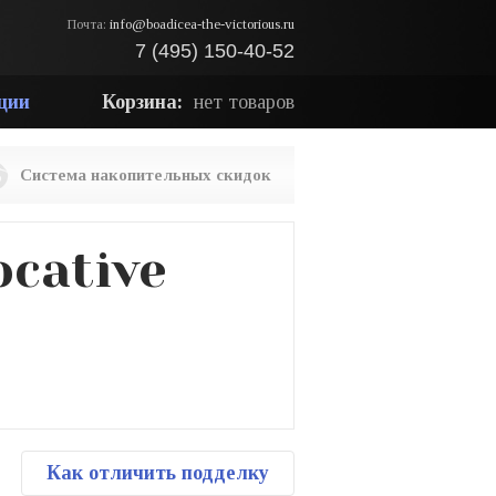
Почта:
info@boadicea-the-victorious.ru
7 (495) 150-40-52
ции
Корзина:
нет товаров
Система накопительных скидок
cative
Как отличить подделку