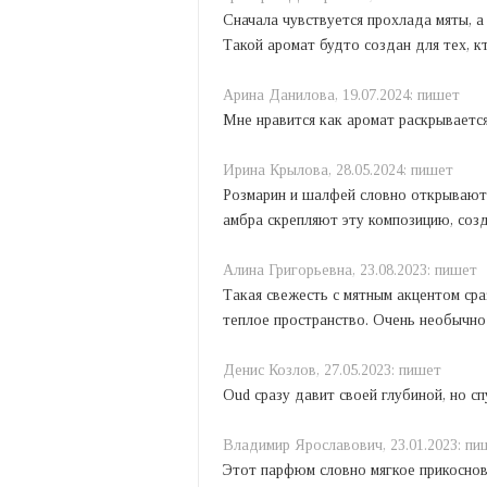
Сначала чувствуется прохлада мяты, а
Такой аромат будто создан для тех, к
Арина Данилова,
19.07.2024:
пишет
Мне нравится как аромат раскрывается
Ирина Крылова,
28.05.2024:
пишет
Розмарин и шалфей словно открывают д
амбра скрепляют эту композицию, соз
Алина Григорьевна,
23.08.2023:
пишет
Такая свежесть с мятным акцентом сра
теплое пространство. Очень необычно
Денис Козлов,
27.05.2023:
пишет
Oud сразу давит своей глубиной, но с
Владимир Ярославович,
23.01.2023:
пи
Этот парфюм словно мягкое прикоснове