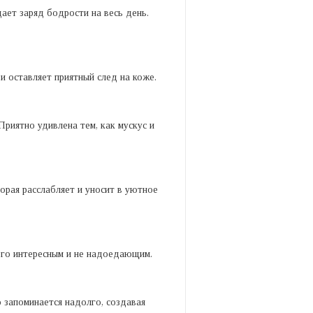
ает заряд бодрости на весь день.
и оставляет приятный след на коже.
риятно удивлена тем, как мускус и
торая расслабляет и уносит в уютное
 его интересным и не надоедающим.
о запоминается надолго, создавая