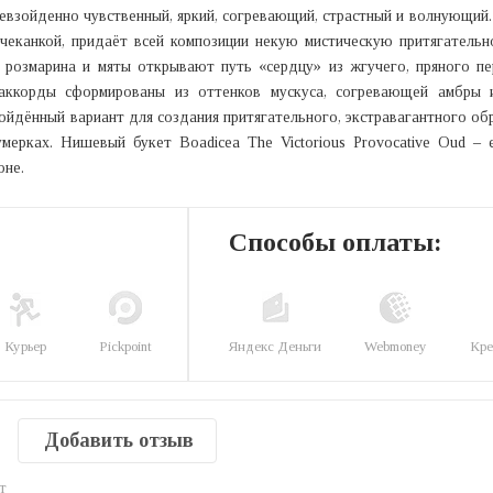
ревзойденно чувственный, яркий, согревающий, страстный и волнующи
чеканкой, придаёт всей композиции некую мистическую притягательн
 розмарина и мяты открывают путь «сердцу» из жгучего, пряного п
аккорды сформированы из оттенков мускуса, согревающей амбры 
зойдённый вариант для создания притягательного, экстравагантного о
мерках. Нишевый букет Boadicea The Victorious Provocative Oud – 
оне.
Способы оплаты:
Курьер
Pickpoint
Яндекс Деньги
Webmoney
Кре
Добавить отзыв
т