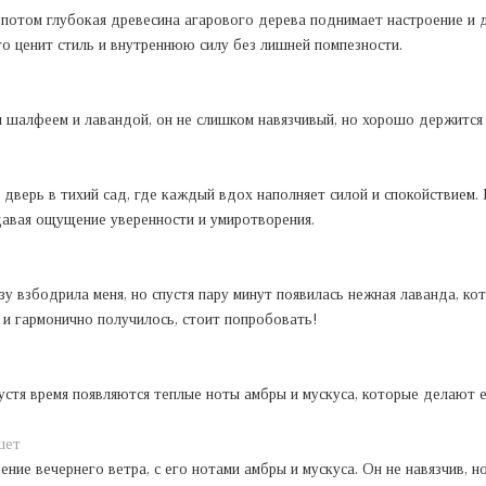
 потом глубокая древесина агарового дерева поднимает настроение и д
то ценит стиль и внутреннюю силу без лишней помпезности.
 шалфеем и лавандой, он не слишком навязчивый, но хорошо держится 
верь в тихий сад, где каждый вдох наполняет силой и спокойствием. П
давая ощущение уверенности и умиротворения.
зу взбодрила меня, но спустя пару минут появилась нежная лаванда, ко
 и гармонично получилось, стоит попробовать!
пустя время появляются теплые ноты амбры и мускуса, которые делают
шет
ние вечернего ветра, с его нотами амбры и мускуса. Он не навязчив, н