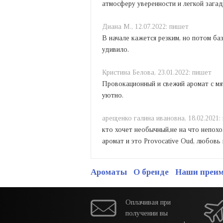
атмосферу уверенности и легкой загад
Диана М.,
12.07.2022:
пишет
В начале кажется резким, но потом б
удивило.
Кристина Белова,
23.01.2022:
пишет
Провокационный и свежий аромат с мя
уютно.
арещенко галина ивановна,
18.02.2021:
кто хочет необычный,не на что непох
аромат и это Provocative Oud, любовь
Ароматы
О бренде
Наши преи
Оплачивая при
получении вы