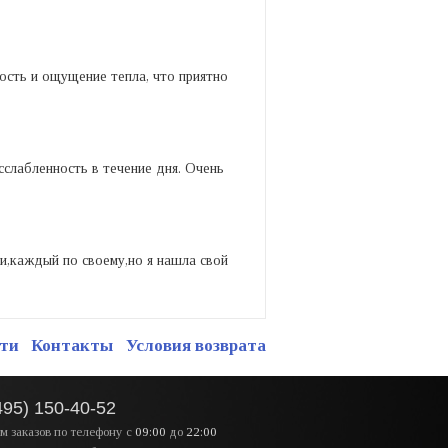
ость и ощущение тепла, что приятно
сслабленность в течение дня. Очень
и,каждый по своему,но я нашла свой
ти
Контакты
Условия возврата
495) 150-40-52
м заказов по телефону
с
09:00
до
22:00