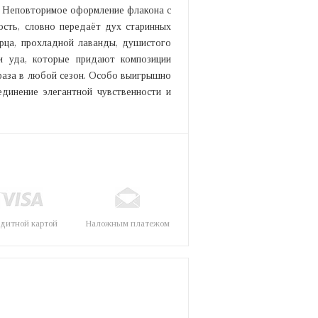
й. Неповторимое оформление флакона с
ость, словно передаёт дух старинных
ерца, прохладной лаванды, душистого
и уда, которые придают композиции
браза в любой сезон. Особо выигрышно
единение элегантной чувственности и
дитной картой
Наложным платежом