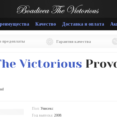
реимущества
Качество
Доставка и оплата
Ак
ез предоплаты
Гарантия качества
The Victorious
Provo
Oud
Пол:
Унисекс
Год выпуска:
2008