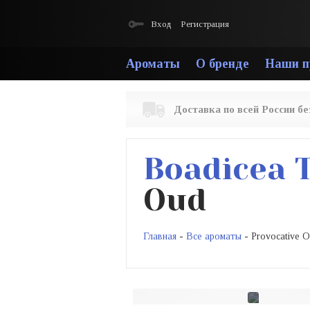
Вход
Регистрация
Ароматы
О бренде
Наши п
Доставка по всей России б
Boadicea 
Oud
Главная
-
Все ароматы
- Provocative 