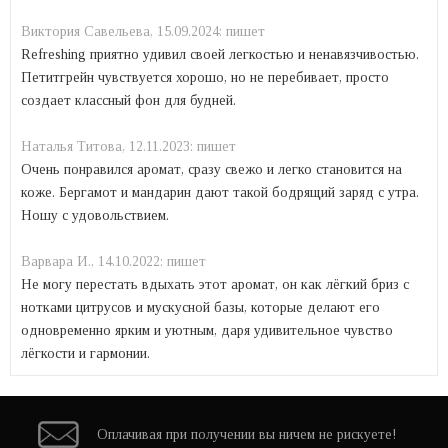
Виктория Савельева,
15.09.2024:
пишет
Refreshing приятно удивил своей легкостью и ненавязчивостью.
Петитгрейн чувствуется хорошо, но не перебивает, просто
создает классный фон для будней.
Наталья Титова,
12.11.2023:
пишет
Очень понравился аромат, сразу свежо и легко становится на
коже. Бергамот и мандарин дают такой бодрящий заряд с утра.
Ношу с удовольствием.
Варвара И.,
14.10.2022:
пишет
Не могу перестать вдыхать этот аромат, он как лёгкий бриз с
нотками цитрусов и мускусной базы, которые делают его
одновременно ярким и уютным, даря удивительное чувство
лёгкости и гармонии.
Оплачивая при
получении вы
ничем не рискуете!