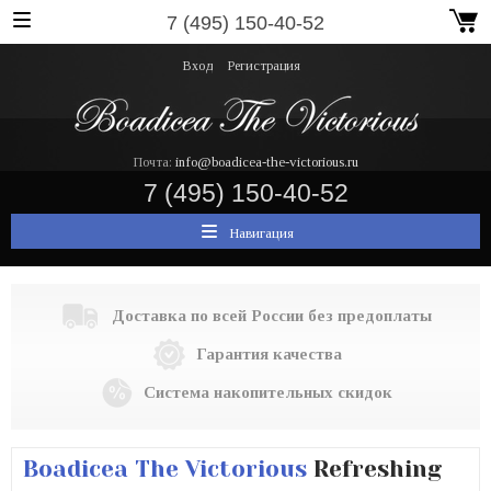
7 (495) 150-40-52
Вход
Регистрация
Почта:
info@boadicea-the-victorious.ru
7 (495) 150-40-52
Навигация
Доставка по всей России без предоплаты
Гарантия качества
Система накопительных скидок
Boadicea The Victorious
Refreshing