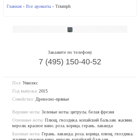
Главная
-
Все ароматы
- Triumph
Закажите по телефону
7 (495) 150-40-52
Пол:
Унисекс
Год выпуска:
2015
Семейство:
Древесно-пряные
Верхние ноты:
Зеленые ноты, цитрусы, белая фрезия
Основные ноты:
Плющ, гвоздика, копайский бальзам, жасмин,
нероли, красное вино, роза, корица, герань, лаванда
Базовые ноты:
Герань, лаванда, роза, корица, плющ, гвоздика,
жасмин, красное вино, нероли, копайский бальзам