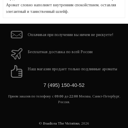
Аромат словно наполняет внутренним спокойствием, оставляя
элегантный и таинственный шлейф.
Оплачивая при
получении вы
ничем не рискуете!
Бесплатная
доставка
по всей России
Наш магазин
продает только
подлинные ароматы
7 (495) 150-40-52
Прием заказов по телефону
с
09:00
до
22:00
Москва, Санкт-Петербург,
Россия.
©
Boadicea The Victorious
, 2026