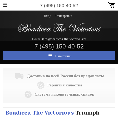
7 (495) 150-40-52
Вход
Регистрация
Почта:
info@boadicea-the-victorious.ru
7 (495) 150-40-52
Навигация
Доставка по всей России без предоплаты
Гарантия качества
Система накопительных скидок
Boadicea The Victorious
Triumph