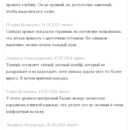
аромату глубину. Он не громкий, но достаточно заметный,
чтобы выделиться в толпе.
Полина Кузнецова,
01.03.2025:
пишет
Сначала аромат показался странным, но потом мне понравилась
эта лёгкая пряность с цветочным оттенком. Не слишком
навязчиво, можно носить каждый день.
Людмила Александровна,
07.07.2024:
пишет
Triumph оставляет тёплый, уютный шлейф, который не
раздражает и не надоедает, хотя сначала ждала чего-то более
яркого. В целом приятная находка.
Елена Кузнецова,
15.03.2024:
пишет
У этого аромата интересный баланс между свежестью
кардамона и мягкой ванилью, что делает его не скучным и очень
комфортным на кожу.
Людмила Фёдоровна,
06.03.2024:
пишет