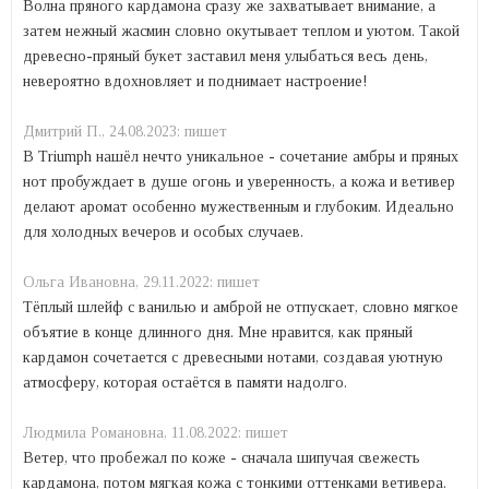
Волна пряного кардамона сразу же захватывает внимание, а
затем нежный жасмин словно окутывает теплом и уютом. Такой
древесно-пряный букет заставил меня улыбаться весь день,
невероятно вдохновляет и поднимает настроение!
Дмитрий П.,
24.08.2023:
пишет
В Triumph нашёл нечто уникальное - сочетание амбры и пряных
нот пробуждает в душе огонь и уверенность, а кожа и ветивер
делают аромат особенно мужественным и глубоким. Идеально
для холодных вечеров и особых случаев.
Ольга Ивановна,
29.11.2022:
пишет
Тёплый шлейф с ванилью и амброй не отпускает, словно мягкое
объятие в конце длинного дня. Мне нравится, как пряный
кардамон сочетается с древесными нотами, создавая уютную
атмосферу, которая остаётся в памяти надолго.
Людмила Романовна,
11.08.2022:
пишет
Ветер, что пробежал по коже - сначала шипучая свежесть
кардамона, потом мягкая кожа с тонкими оттенками ветивера.